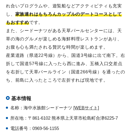
れ合いプログラムや、遊覧船などアクティビティも充実
し、
家族連れはもちろんカップルのデートコースとして
もおすすめ
です。
また、シードーナツがある天草パールセンターには、天
草の海のグルメが楽しめる海鮮料理レストランがあり、
お腹も心も満たされる贅沢な時間が楽しめます。
産業道路（県道22号線）から、国道3号線に出て南下。右
折して国道57号線に入ったら西に進み、五橋入口交差点
を右折して天草パールライン（国道266号線）を通ったの
ち、前島に入ったところで左折すれば現地です。
基本情報
名称：海中水族館シードーナツ
[WEBサイト]
所在地：〒861-6102 熊本県上天草市松島町合津6225-7
電話番号：0969-56-1155