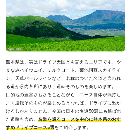
熊本県は、実はドライブ天国とも言えるエリアです。や
まなみハイウェイ、ミルクロード、菊池阿蘇スカイライ
ン、天草パールラインなど、名称のついた名道と言われ
る道が県内各所にあり、運転そのものを楽しめます。
目的地の豊富さもさることながら、コース自体が気持ち
よく運転そのものが楽しめるとなれば、ドライブに出か
けるしかありません。今回は日本の名道50選にも選ばれ
た道路も含め、
名道を通るコースを中心に熊本県のおす
すめドライブコース5選
をご紹介します。