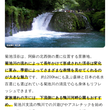
菊池渓谷は、阿蘇の北西側の麓に位置する景勝地。
菊池川の流れによって長年かけて形成された渓谷は変化
に富み、季節によってさまざまな表情を見せてくれるの
が大きな魅力
です。 約1200haにも及ぶ森林と日本の名水
百選にも選ばれている菊池川の清流で心も身体もリフレ
ッシュできます。
家族連れの方には、下流側にある鴨川河畔公園もおすす
め。
菊池川支流の鴨川での川遊びやアスレチックを始め