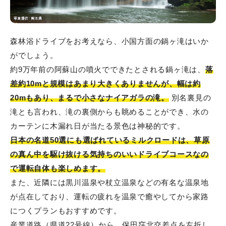
森林浴ドライブをお考えなら、小国方面の鍋ヶ滝はいか
がでしょう。
約9万年前の阿蘇山の噴火でできたとされる鍋ヶ滝は、
落
差約10mと規模はあまり大きくありませんが、幅は約
20mもあり、まるで小さなナイアガラの滝。
別名裏見の
滝とも言われ、滝の裏側からも眺めることができ、水の
カーテンに木漏れ日が当たる景色は神秘的です。
日本の名道50選にも選ばれているミルクロードは、草原
の真ん中を駆け抜ける気持ちのいいドライブコースなの
で運転自体も楽しめます。
また、近隣には黒川温泉や杖立温泉などの有名な温泉地
が点在しており、運転の疲れを温泉で癒やしてから家路
につくプランもおすすめです。
産業道路（県道22号線）から、保田窪北交差点を左折し