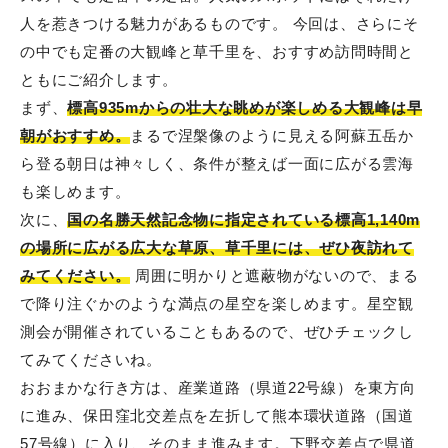
人を惹きつける魅力があるものです。 今回は、さらにそ
の中でも定番の大観峰と草千里を、おすすめ訪問時間と
ともにご紹介します。
まず、
標高935mからの壮大な眺めが楽しめる大観峰は早
朝がおすすめ。
まるで涅槃像のように見える阿蘇五岳か
ら登る朝日は神々しく、条件が整えば一面に広がる雲海
も楽しめます。
次に、
国の名勝天然記念物に指定されている標高1,140m
の場所に広がる広大な草原、草千里には、ぜひ夜訪れて
みてください。
周囲に明かりと遮蔽物がないので、まる
で降り注ぐかのような満点の星空を楽しめます。星空観
測会が開催されていることもあるので、ぜひチェックし
てみてくださいね。
おおまかな行き方は、産業道路（県道22号線）を東方向
に進み、保田窪北交差点を左折して熊本環状道路（国道
57号線）に入り、そのまま進みます。下野交差点で県道