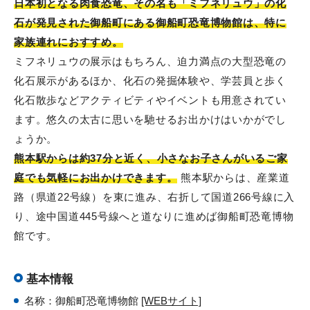
日本初となる肉食恐竜、その名も「ミフネリュウ」の化
石が発見された御船町にある御船町恐竜博物館は、特に
家族連れにおすすめ。
ミフネリュウの展示はもちろん、迫力満点の大型恐竜の
化石展示があるほか、化石の発掘体験や、学芸員と歩く
化石散歩などアクティビティやイベントも用意されてい
ます。悠久の太古に思いを馳せるお出かけはいかがでし
ょうか。
熊本駅からは約37分と近く、小さなお子さんがいるご家
庭でも気軽にお出かけできます。
熊本駅からは、産業道
路（県道22号線）を東に進み、右折して国道266号線に入
り、途中国道445号線へと道なりに進めば御船町恐竜博物
館です。
基本情報
名称：御船町恐竜博物館
[WEBサイト]