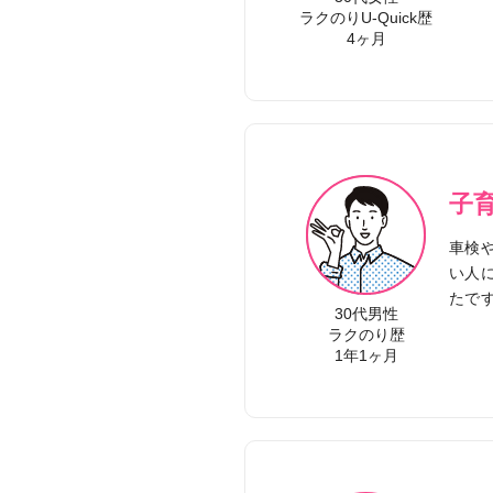
ラクのりU-Quick歴
4ヶ月
子
車検
い人
たで
30代男性
ラクのり歴
1年1ヶ月