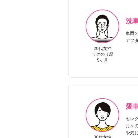
洗
車両
アフ
20代女性
ラクのり歴
5ヶ月
愛
セレ
月々
や気
30代女性