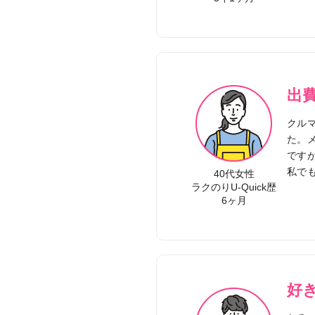
出
クル
た。
です
私で
40代女性
ラクのりU-Quick歴
6ヶ月
好