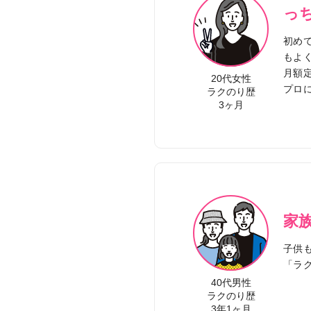
っ
初め
もよ
月額
20代女性
プロ
ラクのり歴
3ヶ月
家
子供
「ラ
40代男性
ラクのり歴
3年1ヶ月