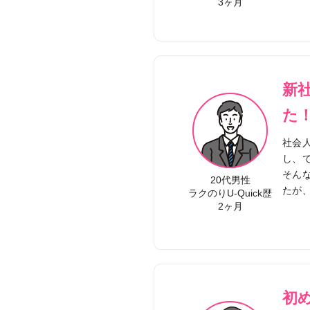
3ヶ月
新
た
社会
し、で
そん
20代男性
たが
ラクのりU-Quick歴
2ヶ月
初