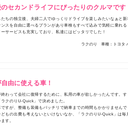
後のセカンドライフにぴったりのクルマです
もたちの独立後、夫婦二人でゆっくりドライブを楽しみたいなぁと新
ナンスを自由に選べるプランがあり車検もすべて込みで気軽に乗れる
ターサービスも充実しており、私達にはピッタリでした！
ラクのり
車種：トヨタ 
が自由に使える車！
が終わって会社に復帰するために、私用の車が欲しかったんです。す
ラクのりU-Quick」で決めました。
車ですが、整備も装備もバッチリで納車までの時間もかかりませんで
子どもの出費も考えないといけないなか、「ラクのりU-Quick」は
います。