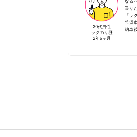
なる
乗り
「ラ
希望
30代男性
納車
ラクのり歴
2年6ヶ月