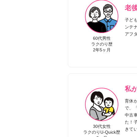
老
子ど
ンテ
アフ
60代男性
ラクのり歴
2年5ヶ月
私
育休
で、「
中古
た！
30代女性
きて
ラクのりU-Quick歴