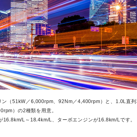
（51kW／6,000rpm、92Nm／4,400rpm）と、1.0L
,000rpm）の2種類を用意。
6.8km/L～18.4km/L、ターボエンジンが16.8km/L