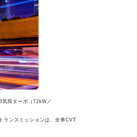
直列3気筒ターボ（72kW／
です。トランスミッションは、全車CVT